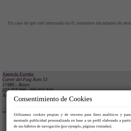
En caso de que esté interesado en él, estaremos encantados de atend
Agencia Eureka
Carrer del Puig Rom 53
17480 – Roses
972 257 590
-
666 034 343
API 10061 - AICAT 4555
Consentimiento de Cookies
Utilizamos cookies propias y de terceros para fines analíticos y para
mostrarle publicidad personalizada en base a un perfil elaborado a partir
de sus hábitos de navegación (por ejemplo, páginas visitadas).