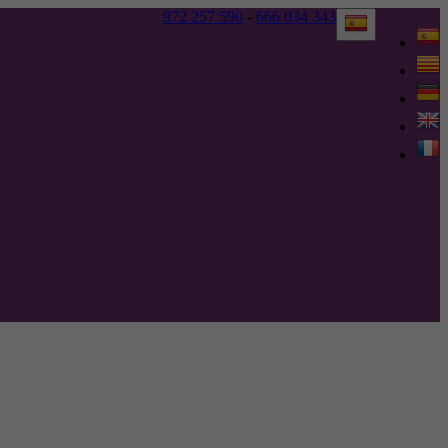
972 257 590
-
666 034 343