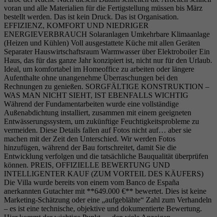
voran und alle Materialien für die Fertigstellung müssen bis März
bestellt werden. Das ist kein Druck. Das ist Organisation.
EFFIZIENZ, KOMFORT UND NIEDRIGER
ENERGIEVERBRAUCH Solaranlagen Umkehrbare Klimaanlage
(Heizen und Kühlen) Voll ausgestattete Küche mit allen Geräten
Separater Hauswirtschaftsraum Warmwasser über Elektroboiler Ein
Haus, das für das ganze Jahr konzipiert ist, nicht nur für den Urlaub.
Ideal, um komfortabel im Homeoffice zu arbeiten oder längere
Aufenthalte ohne unangenehme Überraschungen bei den
Rechnungen zu genießen. SORGFÄLTIGE KONSTRUKTION –
WAS MAN NICHT SIEHT, IST EBENFALLS WICHTIG
Während der Fundamentarbeiten wurde eine vollständige
Außenabdichtung installiert, zusammen mit einem geeigneten
Entwässerungssystem, um zukünftige Feuchtigkeitsprobleme zu
vermeiden. Diese Details fallen auf Fotos nicht auf… aber sie
machen mit der Zeit den Unterschied. Wir werden Fotos
hinzufügen, während der Bau fortschreitet, damit Sie die
Entwicklung verfolgen und die tatsächliche Bauqualität überprüfen
können. PREIS, OFFIZIELLE BEWERTUNG UND
INTELLIGENTER KAUF (ZUM VORTEIL DES KÄUFERS)
Die Villa wurde bereits von einem vom Banco de España
anerkannten Gutachter mit **649.000 €** bewertet. Dies ist keine
Marketing-Schätzung oder eine „aufgeblähte“ Zahl zum Verhandeln
– es ist eine technische, objektive und dokumentierte Bewertung.