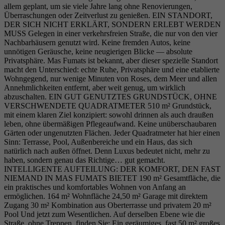
allem geplant, um sie viele Jahre lang ohne Renovierungen,
Überraschungen oder Zeitverlust zu genießen. EIN STANDORT,
DER SICH NICHT ERKLÄRT, SONDERN ERLEBT WERDEN
MUSS Gelegen in einer verkehrsfreien Straße, die nur von den vier
Nachbarhäusern genutzt wird. Keine fremden Autos, keine
unnötigen Geräusche, keine neugierigen Blicke — absolute
Privatsphäre. Mas Fumats ist bekannt, aber dieser spezielle Standort
macht den Unterschied: echte Ruhe, Privatsphäre und eine etablierte
Wohngegend, nur wenige Minuten von Roses, dem Meer und allen
Annehmlichkeiten entfernt, aber weit genug, um wirklich
abzuschalten. EIN GUT GENUTZTES GRUNDSTÜCK, OHNE
VERSCHWENDETE QUADRATMETER 510 m² Grundstück,
mit einem klaren Ziel konzipiert: sowohl drinnen als auch draußen
leben, ohne übermäßigen Pflegeaufwand. Keine unüberschaubaren
Gärten oder ungenutzten Flächen. Jeder Quadratmeter hat hier einen
Sinn: Terrasse, Pool, Außenbereiche und ein Haus, das sich
natürlich nach außen öffnet. Denn Luxus bedeutet nicht, mehr zu
haben, sondern genau das Richtige… gut gemacht.
INTELLIGENTE AUFTEILUNG: DER KOMFORT, DEN FAST
NIEMAND IN MAS FUMATS BIETET 190 m² Gesamtfläche, die
ein praktisches und komfortables Wohnen von Anfang an
ermöglichen. 164 m² Wohnfläche 24,50 m² Garage mit direktem
Zugang 30 m² Kombination aus Oberterrasse und privatem 20 m²
Pool Und jetzt zum Wesentlichen. Auf derselben Ebene wie die
Straße, ohne Treppen, finden Sie: Ein geräumiges, fast 50 m² großes