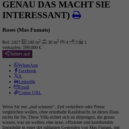
GENAU DAS MACHT SIE
INTERESSANT)
Roses (Mas Fumats)
2
2
Ref. 2427
240 m
30 m
4
3
1
verkaufen:
599.000
€
Teilen auf
WhatsApp
Facebook
X
LinkedIn
Email
Copiar URL
Wenn Sie nur „mal schauen“, Zeit vertreiben oder Preise
vergleichen wollen, ohne ernsthafte Kaufabsicht, ist dieses Haus
nichts für Sie. Diese Villa richtet sich an diejenigen, die genau
wissen, was sie wollen: eine neue, effiziente und komfortable
Immobilie in einer der ruhigsten Gegenden von Mas Fumats, mit