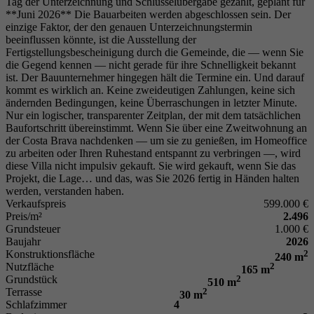
Tag der Unterzeichnung und Schlüsselübergabe gezahlt, geplant für
**Juni 2026** Die Bauarbeiten werden abgeschlossen sein. Der
einzige Faktor, der den genauen Unterzeichnungstermin
beeinflussen könnte, ist die Ausstellung der
Fertigstellungsbescheinigung durch die Gemeinde, die — wenn Sie
die Gegend kennen — nicht gerade für ihre Schnelligkeit bekannt
ist. Der Bauunternehmer hingegen hält die Termine ein. Und darauf
kommt es wirklich an. Keine zweideutigen Zahlungen, keine sich
ändernden Bedingungen, keine Überraschungen in letzter Minute.
Nur ein logischer, transparenter Zeitplan, der mit dem tatsächlichen
Baufortschritt übereinstimmt. Wenn Sie über eine Zweitwohnung an
der Costa Brava nachdenken — um sie zu genießen, im Homeoffice
zu arbeiten oder Ihren Ruhestand entspannt zu verbringen —, wird
diese Villa nicht impulsiv gekauft. Sie wird gekauft, wenn Sie das
Projekt, die Lage… und das, was Sie 2026 fertig in Händen halten
werden, verstanden haben.
Verkaufspreis
599.000 €
Preis/m²
2.496
Grundsteuer
1.000 €
Baujahr
2026
Konstruktionsfläche
2
240 m
Nutzfläche
2
165 m
Grundstück
2
510 m
Terrasse
2
30 m
Schlafzimmer
4