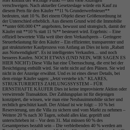
Hier kommt der wichtige Punkt — den viele Anzeigen
verschweigen. Nach aktueller Gesetzeslage würde ein Kauf zu
diesem Preis für den Käufer **11 % Grunderwerbsteuer**
bedeuten, statt 10 %. Bei einem Objekt dieser Größenordnung ist
der Unterschied erheblich. Aus diesem Grund wird die Immobilie
**unter 600.000 €** angeboten, bewusst und strategisch, damit der
Käufer mit **10 % statt 11 %** besteuert wird. Ergebnis: – Eine
offiziell bewertete Villa weit über dem Verkaufspreis – Geringere
Steuerbelastung für den Käufer – Ein effizienter, transparenter und
gut strukturierter Kaufprozess von Anfang an Dies ist kein „Rabatt
aus Notwendigkeit“. Es ist intelligentes Verkaufen… und noch
besseres Kaufen. NOCH ETWAS (UND NEIN, WIR SAGEN ES
HIER NICHT) Diese Villa hat eine Überraschung, die erst bei der
Besichtigung enthüllt wird. Sie steht nicht auf den Plänen. Sie wird
nicht in der Anzeige erwähnt. Und es ist eines dieser Details, bei
dem einige Käufer sagen: „Jetzt verstehe ich.“ KLARES,
STRUKTURIERTES ZAHLUNGSSYSTEM – FÜR
ERNSTHAFTE KÄUFER Dies ist keine improvisierte Aktion oder
verwirrende Transaktion. Der Zahlungsplan ist für diejenigen
konzipiert, die wissen, wie man eine Neubauimmobilie sicher und
rechtlich geschützt kauft. Der Ablauf ist wie folgt: – 10 % bei
Reservierung, um die Villa zu sichern und vom Markt zu nehmen –
Weitere 20 % nach 30 Tagen, sobald alles klar, geprüft und
unterschrieben ist – Vor dem 31. Mai müssen 60 % des
Gesamtpreises bezahlt sein – Die verbleibenden 40 % werden am