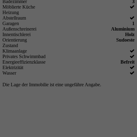
Badezimmer
3
Möblierte Küche
Heizung
Abstellraum
Garagen
1
Außenschreinerei
Aluminium
Innentischlerei
Holz
Orientierung
Sudoeste
Zustand
Klimaanlage
Privates Schwimmbad
Energieeffizienzklasse
Befreit
Elektrizität
Wasser
Die Lage der Immobilie ist eine ungefähre Angabe.