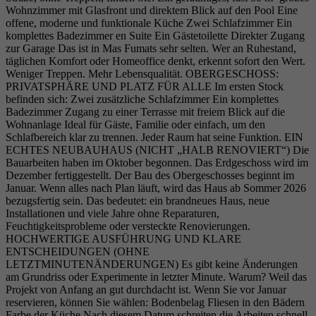
Wohnzimmer mit Glasfront und direktem Blick auf den Pool Eine
offene, moderne und funktionale Küche Zwei Schlafzimmer Ein
komplettes Badezimmer en Suite Ein Gästetoilette Direkter Zugang
zur Garage Das ist in Mas Fumats sehr selten. Wer an Ruhestand,
täglichen Komfort oder Homeoffice denkt, erkennt sofort den Wert.
Weniger Treppen. Mehr Lebensqualität. OBERGESCHOSS:
PRIVATSPHÄRE UND PLATZ FÜR ALLE Im ersten Stock
befinden sich: Zwei zusätzliche Schlafzimmer Ein komplettes
Badezimmer Zugang zu einer Terrasse mit freiem Blick auf die
Wohnanlage Ideal für Gäste, Familie oder einfach, um den
Schlafbereich klar zu trennen. Jeder Raum hat seine Funktion. EIN
ECHTES NEUBAUHAUS (NICHT „HALB RENOVIERT“) Die
Bauarbeiten haben im Oktober begonnen. Das Erdgeschoss wird im
Dezember fertiggestellt. Der Bau des Obergeschosses beginnt im
Januar. Wenn alles nach Plan läuft, wird das Haus ab Sommer 2026
bezugsfertig sein. Das bedeutet: ein brandneues Haus, neue
Installationen und viele Jahre ohne Reparaturen,
Feuchtigkeitsprobleme oder versteckte Renovierungen.
HOCHWERTIGE AUSFÜHRUNG UND KLARE
ENTSCHEIDUNGEN (OHNE
LETZTMINUTENÄNDERUNGEN) Es gibt keine Änderungen
am Grundriss oder Experimente in letzter Minute. Warum? Weil das
Projekt von Anfang an gut durchdacht ist. Wenn Sie vor Januar
reservieren, können Sie wählen: Bodenbelag Fliesen in den Bädern
Farbe der Küche Nach diesem Datum schreiten die Arbeiten schnell