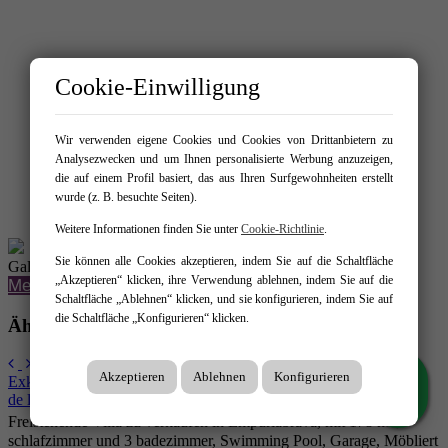
Cookie-Einwilligung
Wir verwenden eigene Cookies und Cookies von Drittanbietern zu
Analysezwecken und um Ihnen personalisierte Werbung anzuzeigen,
die auf einem Profil basiert, das aus Ihren Surfgewohnheiten erstellt
wurde (z. B. besuchte Seiten).
Weitere Informationen finden Sie unter
Cookie-Richtlinie
.
Sie können alle Cookies akzeptieren, indem Sie auf die Schaltfläche
Galerie
„Akzeptieren“ klicken, ihre Verwendung ablehnen, indem Sie auf die
Mehr Fotos laden
Schaltfläche „Ablehnen“ klicken, und sie konfigurieren, indem Sie auf
die Schaltfläche „Konfigurieren“ klicken.
Ähnliche angebote:
Akzeptieren
Ablehnen
Konfigurieren
Exklusive Villa mit spektakulärem Panorama-Meerblick in El Port
de la Selva
2
Freistehende Villa zu verkaufen in Empuriabrava, mit 178 m
, 4
schlafzimmer und 3 badezimmer, Swimming Pool, Garage, Möbliert