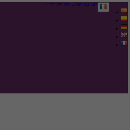
972 257 590
-
666 034 343