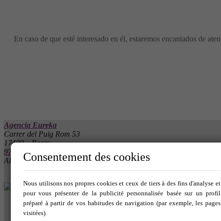
En caso de que esté interesado en él, estaremos encantados de atend
Agencia Eureka
Carrer del Puig Rom 53
17480 – Roses
972 257 590
-
666 034 343
Consentement des cookies
API 10061 - AICAT 4555
Nous utilisons nos propres cookies et ceux de tiers à des fins d'analyse et
pour vous présenter de la publicité personnalisée basée sur un profil
préparé à partir de vos habitudes de navigation (par exemple, les pages
visitées).