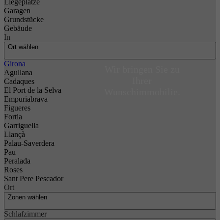
Liegeplätze
Garagen
Grundstücke
Gebäude
In
Ort wählen
Girona
Wir bringen Sie zu
Agullana
Ihrer
Cadaques
El Port de la Selva
Wunschimmobilie.
Empuriabrava
Figueres
Fortia
Garriguella
Llançà
Palau-Saverdera
Pau
Peralada
Roses
Sant Pere Pescador
Ort
Zonen wählen
Schlafzimmer