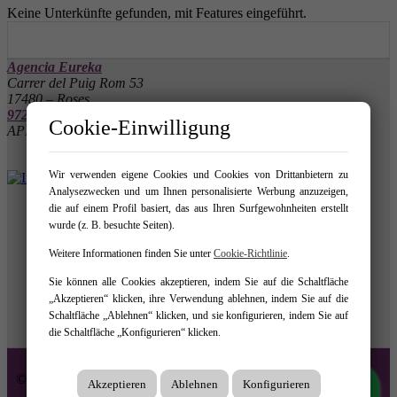
Keine Unterkünfte gefunden, mit Features eingeführt.
Agencia Eureka
Carrer del Puig Rom 53
17480 – Roses
972 257 590
-
666 034 343
Cookie-Einwilligung
API 10061 - AICAT 4555
Wir verwenden eigene Cookies und Cookies von Drittanbietern zu
Analysezwecken und um Ihnen personalisierte Werbung anzuzeigen,
die auf einem Profil basiert, das aus Ihren Surfgewohnheiten erstellt
wurde (z. B. besuchte Seiten).
Weitere Informationen finden Sie unter
Cookie-Richtlinie
.
Sie können alle Cookies akzeptieren, indem Sie auf die Schaltfläche
„Akzeptieren“ klicken, ihre Verwendung ablehnen, indem Sie auf die
Schaltfläche „Ablehnen“ klicken, und sie konfigurieren, indem Sie auf
die Schaltfläche „Konfigurieren“ klicken.
© 2026 Agencia Eureka
Akzeptieren
Ablehnen
Konfigurieren