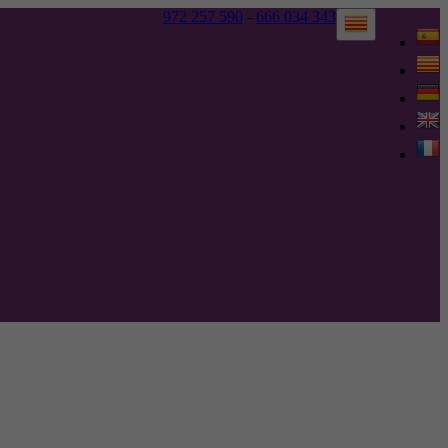
972 257 590
-
666 034 343