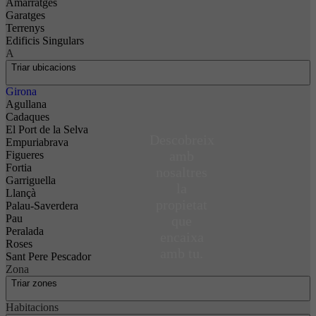
Amarratges
Garatges
Terrenys
Edificis Singulars
A
Triar ubicacions
Girona
Agullana
Cadaques
El Port de la Selva
Descobreix
Empuriabrava
amb
Figueres
Fortia
nosaltres
Garriguella
la
Llançà
propietat
Palau-Saverdera
Pau
que
Peralada
encaixa
Roses
amb tu.
Sant Pere Pescador
Zona
Triar zones
Habitacions