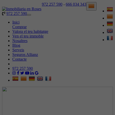
972 257 590
-
666 034 343
972 257 590
Toggle
navigation
Inici
Comprar
Valora el teu habitatge
Ven el teu immoble
Nosaltres
Blog
Serveis
Seguros Allianz
Contacte
972 257 590