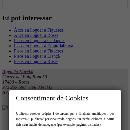
Et pot interessar
Àtics en lloguer a Figueres
Àtics en lloguer a Roses
Pisos en lloguer a Cadaques
Pisos en lloguer a Empuriabrava
Pisos en lloguer a Figueres
Pisos en lloguer a Llançà
Pisos en lloguer a Roses
Agencia Eureka
Carrer del Puig Rom 53
17480 – Roses
972 257 590
-
666 034 343
API 10061 - AICAT 4555
Consentiment de Cookies
Utilitzem cookies pròpies i de tercers per a finalitats analítiques i per
mostrar-li publicitat personalitzada segons un perfil elaborat a partir
dels seus hàbits de navegació (per exemple, pàgines visitades).