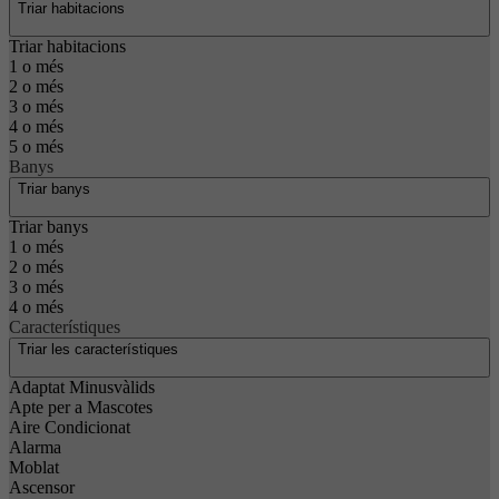
Triar habitacions
Triar habitacions
1 o més
2 o més
3 o més
4 o més
5 o més
Banys
Triar banys
Triar banys
1 o més
2 o més
3 o més
4 o més
Característiques
Triar les característiques
Adaptat Minusvàlids
Apte per a Mascotes
Aire Condicionat
Alarma
Moblat
Ascensor